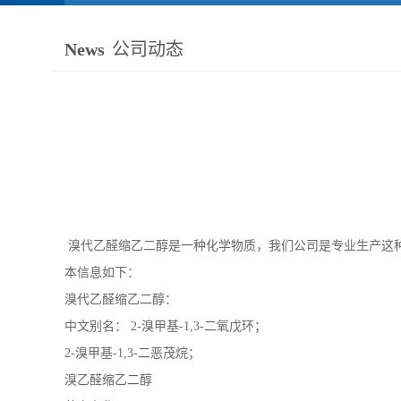
News
公司动态
溴代乙醛缩乙二醇是一种化学物质，我们公司是专业生产这
本信息如下：
溴代乙醛缩乙二醇：
中文别名： 2-溴甲基-1,3-二氧戊环；
2-溴甲基-1,3-二恶茂烷；
溴乙醛缩乙二醇