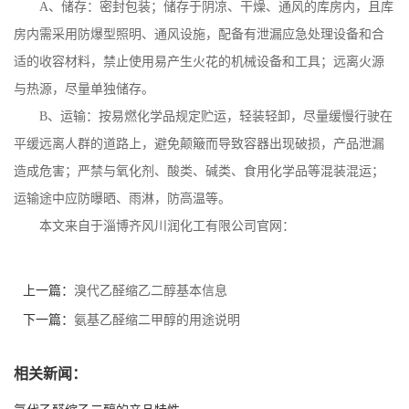
A
、储存：密封包装；储存于阴凉、干燥、通风的库房内，且库
房内需采用防爆型照明、通风设施，配备有泄漏应急处理设备和合
适的收容材料，禁止使用易产生火花的机械设备和工具；远离火源
与热源，尽量单独储存。
B
、运输：按易燃化学品规定贮运，轻装轻卸，尽量缓慢行驶在
平缓远离人群的道路上，避免颠簸而导致容器出现破损，产品泄漏
造成危害；严禁与氧化剂、酸类、碱类、食用化学品等混装混运；
运输途中应防曝晒、雨淋，防高温等。
本文来自于淄博齐风川润化工有限公司官网：
上一篇：
溴代乙醛缩乙二醇基本信息
下一篇：
氨基乙醛缩二甲醇的用途说明
相关新闻：