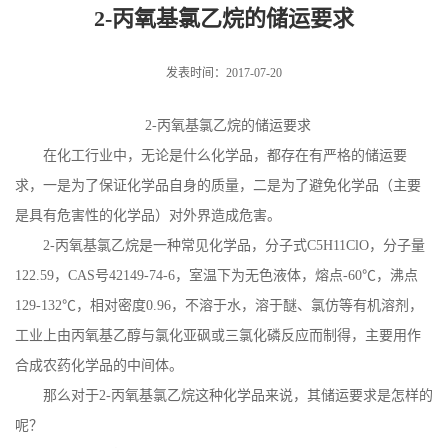
2-丙氧基氯乙烷的储运要求
发表时间：2017-07-20
2-
丙氧基氯乙烷的储运要求
在化工行业中，无论是什么化学品，都存在有严格的储运要
求，一是为了保证化学品自身的质量，二是为了避免化学品（主要
是具有危害性的化学品）对外界造成危害。
2-
丙氧基氯乙烷是一种常见化学品，分子式
C5H11ClO
，分子量
122.59
，
CAS
号
42149-74-6
，室温下为无色液体，熔点
-60
℃
，沸点
129-132
℃
，相对
密度
0.96
，不溶于水，溶于醚、氯仿等有机溶剂，
工业上由丙氧基乙醇与氯化亚砜或三氯化磷反应而制得，主要用作
合成农药化学品的中间体。
那么对于
2-
丙氧基氯乙烷这种化学品来说，其储运要求是怎样的
呢？