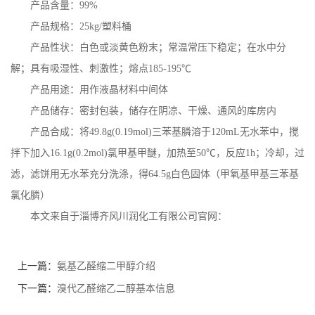
产品含量：
99%
产品规格：
25kg/
塑料桶
产品性状：白色或淡黄色粉末；常温常压下稳定；在水中分
解；具有吸湿性、刺激性；熔点
185-195
℃
产品用途：用作液晶材料中间体
产品储存：密封包装，储存在阴凉、干燥、通风的库房内
产品合成：将
49.8g(0.19mol)
三苯基膦溶于
120mL
无水苯中，搅
拌下加入
16.1g(0.2mol)
氯甲基甲醚，加热至
50
℃
，反应
1h；
冷却，过
滤，滤饼用无水苯充分洗涤，得
64.5g
白色固体（甲氧基甲基三苯基
氯化膦）
本文来自于淄博齐风川润化工有限公司官网：
上一篇：
氨基乙醛缩二甲醇介绍
下一篇：
溴代乙醛缩乙二醇基本信息