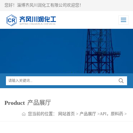
您好！淄博齐风川润化工有限公司欢迎您！
Product
产品展厅
您当前的位置：
网站首页
>
产品展厅
>
API，原料药
>
马来酸-非尼拉敏 ，产地山东淄博，量大从优