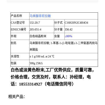
马来酸非尼拉敏
产品名称
CAS
登记号
132-20-7
分子式
C16H20N2C4H4O4
EINECS
编号
205-051-4
分子量
356.42
≥99%
外观
白色结晶粉末
含量
别名
马来酸非尼拉敏
;
1-
苯基
-1-(2-
吡啶基
)-3-
二甲氨基丙烷马
来酸盐
水溶性
≥
1 g/100 mL at 24
℃
包装
500g 25KG
白色或淡黄色粉末,工厂优势供应，质量可靠，
价格合理，交货及时，联系人：孙经理，电
话：18553314927（电话微信同号）
相关产品：