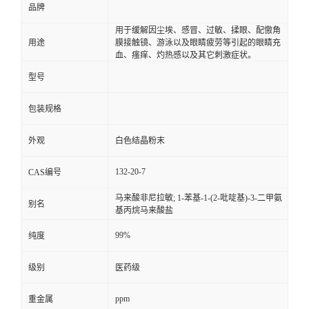
品牌
用于缓解因尘埃、感冒、过敏、揉眼、配慠角
用途
膜接触镜、游泳以及眼睛疲劳等引起的眼睛充
血、瘙痒、灼热感以及其它刺激症状。
型号
包装规格
外观
白色结晶粉末
132-20-7
CAS编号
马来酸非尼拉敏; 1-苯基-1-(2-吡啶基)-3-二甲氨
别名
基丙烷马来酸盐
99%
纯度
级别
医药级
ppm
重金属