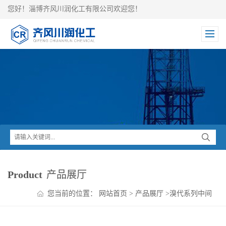
您好！淄博齐风川润化工有限公司欢迎您！
Product
产品展厅
您当前的位置：
网站首页
>
产品展厅
>
溴代系列中间
体
>
溴代乙醛缩二甲醇（CAS:7252-83-7）