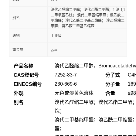
溴代乙醛缩二甲醇；溴代乙酯二甲酯；2-溴-1,1-
二甲氧基乙烷； 溴代二甲基缩甲醛；溴乙酰二
别名
甲缩醛；溴代乙醛二甲基乙缩醛； 溴乙醛缩二
甲醛；溴乙醛二甲基乙缩醛
级别
工业级
ppm
重金属
溴代乙醛缩二甲醇
，
Bromoacetaldehyd
产品名称
7252-83-7
C4
CAS登记号
分子式
230-669-6
169
EINECS编号
分子量
无色或淡黄色液体
≥98
外观
含量
溴代乙醛缩二甲醇
；
溴代乙酯二甲酯
别名
烷
；
溴代二甲基缩甲醛
；
溴乙酰二甲缩醛
醛
；