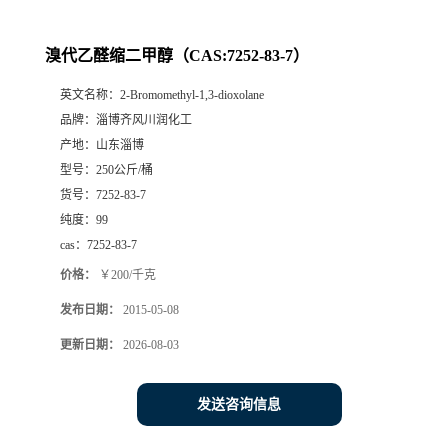
溴代乙醛缩二甲醇（CAS:7252-83-7）
英文名称：
2-Bromomethyl-1,3-dioxolane
品牌：
淄博齐风川润化工
产地：
山东淄博
型号：
250公斤/桶
货号：
7252-83-7
纯度：
99
cas：
7252-83-7
价格：
￥200/千克
发布日期：
2015-05-08
更新日期：
2026-08-03
发送咨询信息