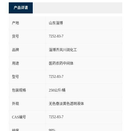
产品详请
产地
山东淄博
7252-83-7
货号
品牌
淄博齐风川润化工
用途
医药农药中间体
7252-83-7
型号
包装规格
250公斤/桶
外观
无色憃淡黄色透明液体
7252-83-7
CAS编号
99%
纯度