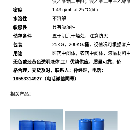
溴乙醛缩二甲醛
；
溴乙醛二甲基乙缩
1.43 g/mL at 25 °C(lit.)
密度
不溶解
水溶性
具有吸湿性
敏感性
置于阴凉干燥处，注意防火
储存条件
25KG，
200
KG
/桶，
视情况可根据客
包装
医药中间体，农药中间体，液晶材料
用途
无色或淡黄色透明液体,工厂优势供应，质量可靠，价
格合理，交货及时，联系人：孙经理，电话：
18553314927（电话微信同号）
相关产品：