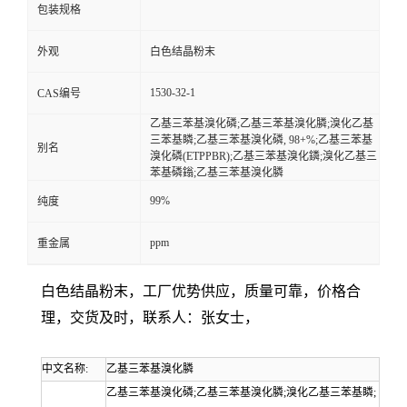
包装规格
外观
白色结晶粉末
1530-32-1
CAS编号
乙基三苯基溴化磷;乙基三苯基溴化膦;溴化乙基
三苯基瞵;乙基三苯基溴化磷, 98+%;乙基三苯基
别名
溴化磷(ETPPBR);乙基三苯基溴化鏻;溴化乙基三
苯基磷鎓;乙基三苯基溴化膦
99%
纯度
ppm
重金属
白色结晶粉末，工厂优势供应，质量可靠，价格合
理，交货及时，联系人：张女士，
中文名称:
乙基三苯基溴化膦
乙基三苯基溴化磷;乙基三苯基溴化膦;溴化乙基三苯基瞵;