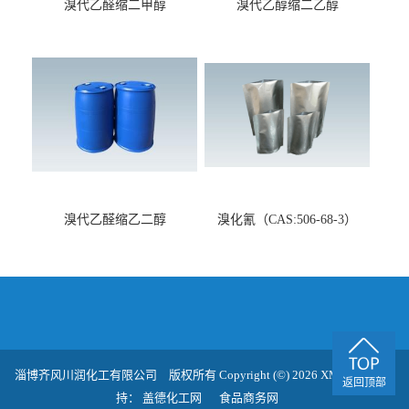
溴代乙醛缩二甲醇
溴代乙醇缩二乙醇
（CAS:7252-83-7）
（CAS:2032-35-1）
溴代乙醛缩乙二醇
溴化氰（CAS:506-68-3）
（CAS:4360-63-8）
淄博齐风川润化工有限公司
版权所有 Copyright (©) 2026
XML
技术支
返回顶部
持：
盖德化工网
食品商务网