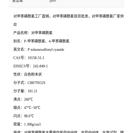
ppm
重金属
对甲苯磺酰氰工厂直销，
对甲苯磺酰氰现货批发，
对甲苯磺酰氰厂家供
应
产品名称：对甲苯磺酰氰
别名：P-甲苯磺酰氰、4-甲苯磺酰氰
英文名：P-toluenesulfonyl cyanide
CAS号：19158-51-1
EINECS号：242-849-1
性状：白色粉末状
分子式：C8H7NO2S
分子量：181.21
沸点：260℃
熔点：47℃~50℃
闪点：98.6℃
密度：1.306g/cm3
用途：对甲苯磺酰氰主要用作医药中间体、农药中间体、化学试剂、精