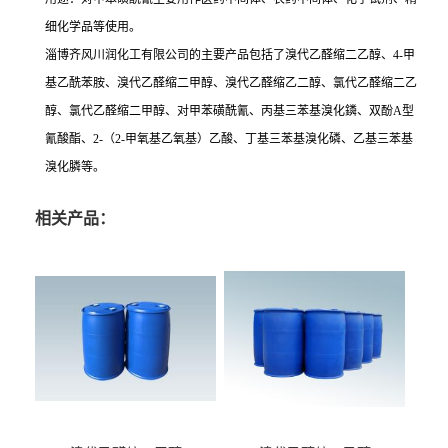
细化学品等使用。
淄博齐风川润化工有限公司的主要产品包括了溴代乙醛缩二乙醇、4-甲
基乙酰苯胺、溴代乙醛缩二甲醇、溴代乙醛缩乙二醇、氯代乙醛缩二乙
醇、氯代乙醛缩二甲醇、对甲苯磺酰氰、丙基三苯基溴化鏻、双酚A型
氰酸酯、2-（2-甲氧基乙氧基）乙酸、丁基三苯基溴化磷、乙基三苯基
溴化膦等。
相关产品：