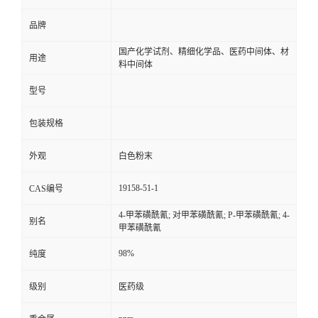
品牌
国产化学试剂、精细化学品、医药中间体、材
用途
料中间体
型号
包装规格
外观
白色粉末
19158-51-1
CAS编号
4-甲苯磺酰氰; 对甲苯磺酰氰; P-甲苯磺酰氰; 4-
别名
甲苯磺酰氰
98%
纯度
级别
医药级