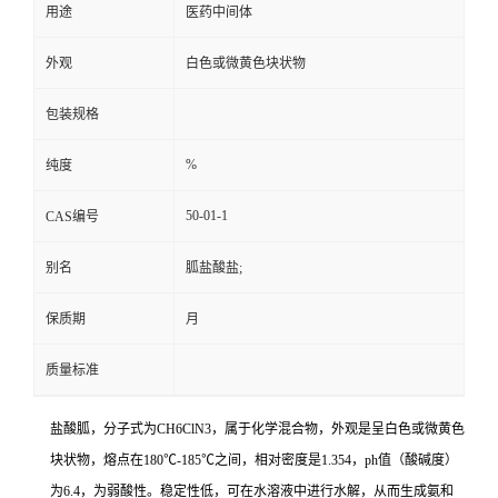
用途
医药中间体
外观
白色或微黄色块状物
包装规格
%
纯度
50-01-1
CAS编号
别名
胍盐酸盐;
保质期
月
质量标准
盐酸胍，分子式为CH6ClN3，属于化学混合物，外观是呈白色或微黄色
块状物，熔点在180℃-185℃之间，相对密度是1.354，ph值（酸碱度）
为6.4，为弱酸性。稳定性低，可在水溶液中进行水解，从而生成氨和