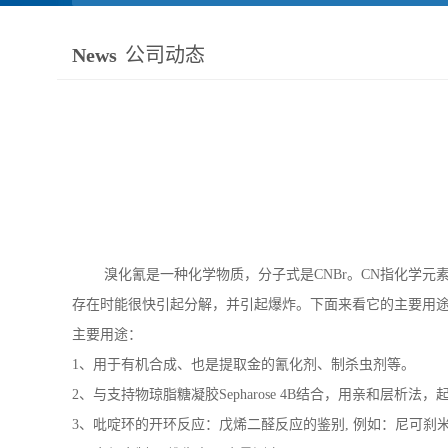
News
公司动态
溴化氰是一种化学物质，分子式是CNBr。CN指化学元素
存在时能很快引起分解，并引起爆炸。下面来看它的主要用
主要用途：
1、用于有机合成、也是提取金的氰化剂、制杀虫剂等。
2、与支持物琼脂糖凝胶Sepharose 4B结合，用亲和层析
3、吡啶环的开环反应：戊烯二醛反应的鉴别, 例如：尼可刹