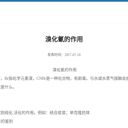
溴化氰的作用
发表时间：2017-07-10
溴化氰的作用
，Br指化学元素溴，CNBr是一种化合物，有剧毒。与水或水蒸气接触
途是什么。
法，起到纯化,活化的作用。例如：结合疫苗；单克隆抗体
米的鉴别