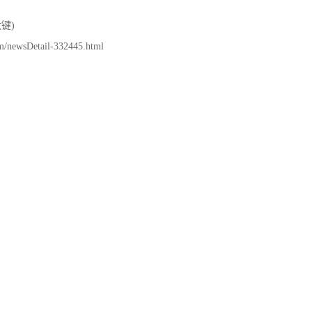
键)
Detail-332445.html