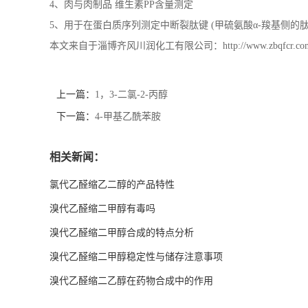
4、肉与肉制品 维生素PP含量测定
5、用于在蛋白质序列测定中断裂肽键 (甲硫氨酸α-羧基侧的肽
本文来自于淄博齐风川润化工有限公司：http://www.zbqfcr.com/news
上一篇：
1，3-二氯-2-丙醇
下一篇：
4-甲基乙酰苯胺
相关新闻：
氯代乙醛缩乙二醇的产品特性
溴代乙醛缩二甲醇有毒吗
溴代乙醛缩二甲醇合成的特点分析
溴代乙醛缩二甲醇稳定性与储存注意事项
溴代乙醛缩二乙醇在药物合成中的作用