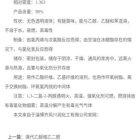
相对密度：
1.363
产品含量：
98%
性状：无色透明液体；有醚臭味，能与乙醇、乙醚和苯混溶，
不溶于水，易燃，高毒性
制备：由氯丙烯与次氯酸反应而得；由甘油在冰醋酸存在的情
况下，与氯化氢反应而得
储存：密封包装，储存于阴凉、干燥、通风的库房中，远离火
源与热源，且要与氧化剂分开存放
用途：用作乙酸纤维、乙基纤维的溶剂，也用作环氧树脂、离
子交换树脂、环氧氯丙烷的中间体
注意：
1,3-
二氯
-2-
丙醇遇明火、高温、强氧化剂可燃，燃烧排放
有毒氯化物烟雾；高温分解产生有毒光气气体
本文来自于淄博齐风川润化工有限公司官网：
上一篇：
溴代乙醛缩乙二醇