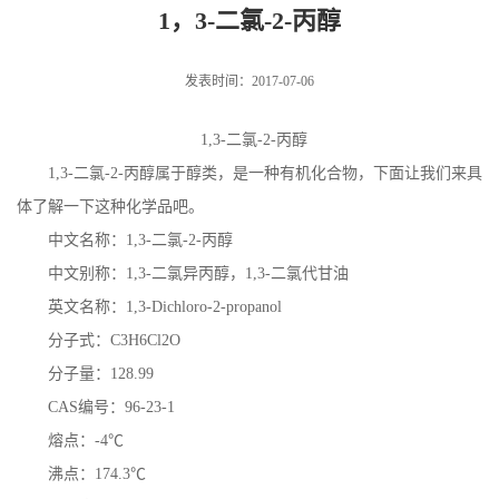
1，3-二氯-2-丙醇
发表时间：2017-07-06
1,3-
二氯
-2-
丙醇
1,3-
二氯
-2-
丙醇属于醇类，是一种有机化合物，下面让我们来具
体了解一下这种化学品吧。
中文名称：
1,3-
二氯
-2-
丙醇
中文别称：
1,3-
二氯异丙醇，
1,3-
二氯代甘油
英文名称：
1,3-Dichloro-2-propanol
分子式：
C3H6Cl2O
分子量：
128.99
CAS
编号：
96-23-1
熔点：
-4
℃
沸点：
174.3
℃