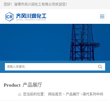
您好！淄博齐风川润化工有限公司欢迎您！
Product
产品展厅
您当前的位置：
网站首页
>
产品展厅
>
溴代系列中间
体
>
溴代乙醛缩乙二醇：，含量≥98％，小包装零售批