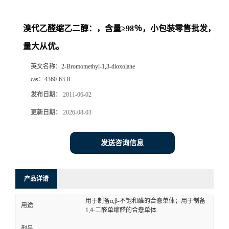
溴代乙醛缩乙二醇：，含量≥98％，小包装零售批发，
量大从优。
英文名称：
2-Bromomethyl-1,3-dioxolane
cas：
4360-63-8
发布日期：
2011-06-02
更新日期：
2026-08-03
发送咨询信息
产品详请
用于制备α,β-不饱和醛的合憃单体；用于制备
用途
1,4-二醛单缩醛的合憃单体