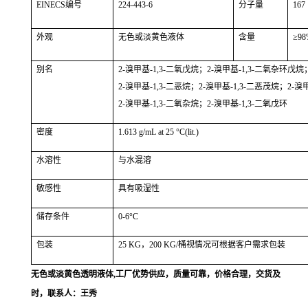
EINECS
编号
224-443-6
分子量
167
外观
无色或淡黄色液体
含量
≥
98
别名
2-
溴甲基
-1,3-
二氧戊烷
；
2-
溴甲基
-1,3-
二氧杂环戊烷
2-
溴甲基
-1,3-
二恶烷
；
2-
溴甲基
-1,3-
二恶茂烷
；
2-
溴
2-
溴甲基
-1,3-
二氧杂烷
；
2-
溴甲基
-1,3-
二氧戊环
密度
1.613 g/mL at 25 °C(lit.)
水溶性
与水混溶
敏感性
具有吸湿性
储存条件
0-6°C
包装
25 KG
，
200 KG/
桶视情况可根据客户需求包装
无色或淡黄色透明液体,工厂优势供应，质量可靠，价格合理，交货及
时，联系人：
王秀