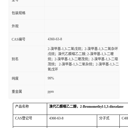
型号
包装规格
外观
4360-63-8
CAS编号
2-溴甲基-1,3-二氧戊烷；2-溴甲基-1,3-二氧杂环
戊烷；溴代乙醛缩乙二醇; 2-溴甲基-1,3-二嚒
别名
烷；2-溴甲基-1,3-二嚒茂烷；2-溴甲基-1,3-二噁
茂烷； 2-溴甲基-1,3-二氧杂烷；2-溴甲基-1,3-二
氧戊环
99%
纯度
ppm
重金属
产品名称
溴代乙醛缩乙二醇，
2-Bromomethyl-1,3-dioxolane
CAS
登记号
4360-63-8
分子式
C4H