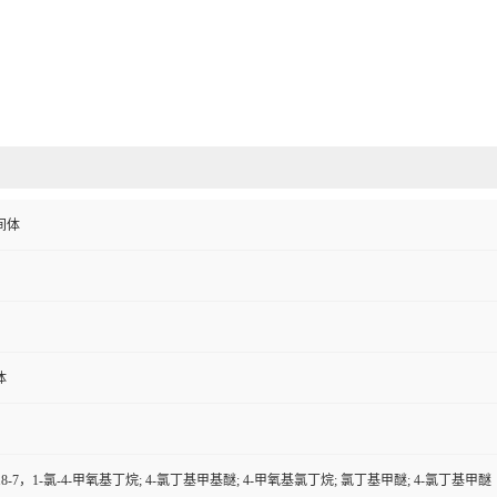
间体
体
3-18-7，1-氯-4-甲氧基丁烷; 4-氯丁基甲基醚; 4-甲氧基氯丁烷; 氯丁基甲醚; 4-氯丁基甲醚