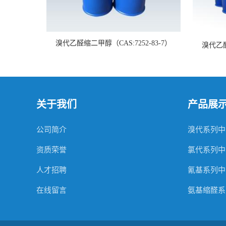
溴代乙醛缩二甲醇（CAS:7252-83-7）
溴代乙醇
关于我们
产品展
公司简介
溴代系列中
资质荣誉
氯代系列中
人才招聘
氰基系列中
在线留言
氨基缩醛系