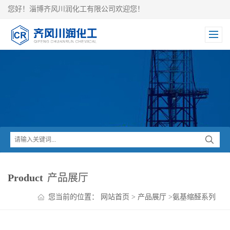
您好！淄博齐风川润化工有限公司欢迎您！
Product
产品展厅
您当前的位置：
网站首页
>
产品展厅
>
氨基缩醛系列
中间体
>
现货供应氨基乙醛缩二乙醇