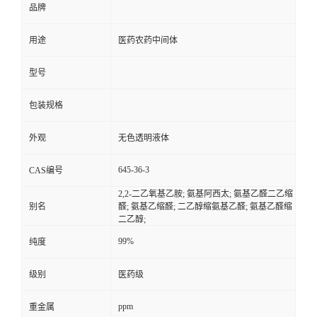
品牌
用途
医药农药中间体
型号
包装规格
外观
无色透明液体
645-36-3
CAS编号
2,2-二乙氧基乙胺; 氨基阿西太; 氨基乙醛二乙缩
别名
醛; 氨基乙缩醛; 二乙醇缩氨基乙醛; 氨基乙醛缩
二乙醇;
99%
纯度
级别
医药级
ppm
重金属