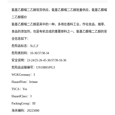
氨基乙醛缩二乙醇现货供应，
氨基乙醛缩二乙醇批量供应，
氨基乙醛缩
二乙醇
报价
氨基乙醛缩二乙醇是其中的一种，多用在香料工业，作化妆品、烟草、
食品的添加剂，也是有机合成的重要原料之一。氨基乙醛缩二乙醇的安
全信息如下：
危险品标志：Xi,C,F
危险类别码：10-36/37/38-34
安全说明：23-24/25-26-45-36/37/39-16-36
危险品运输编号：UN19893/PG3
WGKGermany：3
HazardNote：Irritant
TSCA：Yes
HazardClass：3
PackingGroup：III
海关编码：29225090