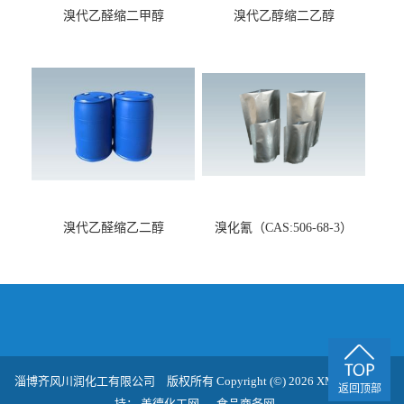
溴代乙醛缩二甲醇
溴代乙醇缩二乙醇
（CAS:7252-83-7）
（CAS:2032-35-1）
溴代乙醛缩乙二醇
溴化氰（CAS:506-68-3）
（CAS:4360-63-8）
淄博齐风川润化工有限公司
版权所有 Copyright (©) 2026
XML
技术支
返回顶部
持：
盖德化工网
食品商务网