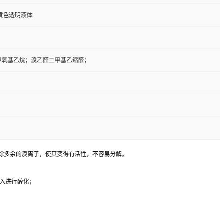
黄色透明液体
1-二甲氧基乙烷；溴乙醛二甲基乙缩醛；
除多余的溴离子，使其变得有活性，不容易分解。
加入进行醇化；