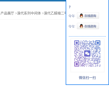
7
>
产品展厅
>
溴代系列中间体
>
溴代乙醛缩二甲醇商家供应报价
Q Q：
Q Q：
微信扫一扫