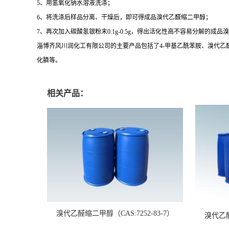
5、用氢氧化钠水溶液洗涤；
6、将洗涤后样品分离、干燥后，即可得成品溴代乙醛缩二甲醇；
7、再次加入碳酸氢银粉末0.1g-0.5g，得出活化性高不容易分解的成
淄博齐风川润化工有限公司的主要产品包括了4-甲基乙酰苯胺、溴代乙
化膦等。
相关产品：
溴代乙醛缩二甲醇（CAS:7252-83-7）
溴代乙醇