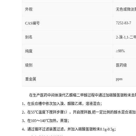
外观
无色或微淡
7252-83-7
CAS编号
别名
2-溴-1,
≥98%
纯度
级别
医药级
ppm
重金属
在生产医药中间体溴代乙醛缩二甲醇过程中通过加碳酸氢银粉末去
1、在反应槽中依次加入溴、醋酸乙烯，溶液混合；
2、在55℃温度下搅拌步骤1），开启搅拌器,把一定比例的醇水混合液
3、在105～140℃加热，蒸馏；
4、通过循环过滤装置过滤，并加入碳酸氢银粉末0.1g-0.5g；