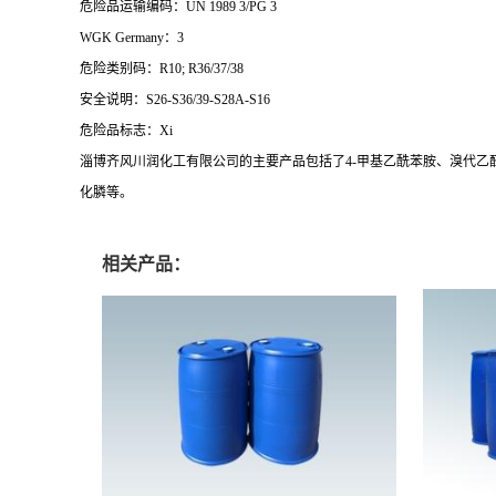
危险品运输编码：UN 1989 3/PG 3
WGK Germany：3
危险类别码：R10; R36/37/38
安全说明：S26-S36/39-S28A-S16
危险品标志：Xi
淄博齐风川润化工有限公司的主要产品包括了4-甲基乙酰苯胺、溴代乙
化膦等。
相关产品：