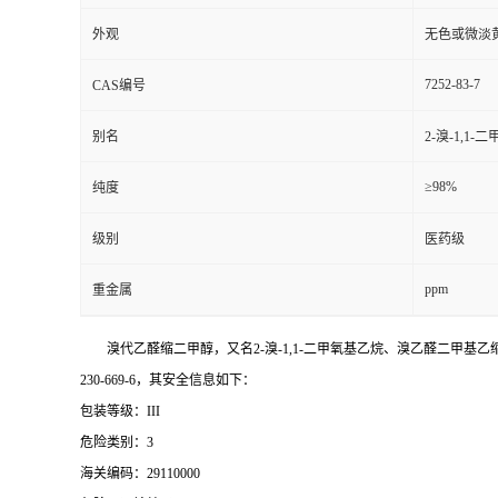
外观
无色或微淡
7252-83-7
CAS编号
别名
2-溴-1,
≥98%
纯度
级别
医药级
ppm
重金属
溴代乙醛缩二甲醇，又名2-溴-1,1-二甲氧基乙烷、溴乙醛二甲基乙缩醛、
230-669-6，其安全信息如下：
包装等级：III
危险类别：3
海关编码：29110000