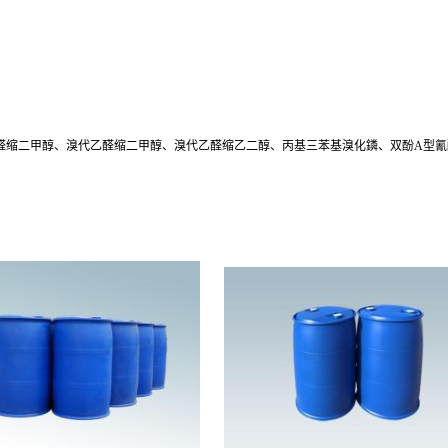
醛缩二甲醇、溴代乙醛缩二甲醇、溴代乙醛缩乙二醇、丙基三苯基溴化鏻、双酚A型氰酸