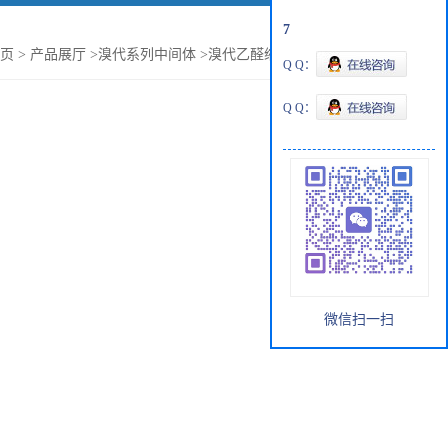
7
页
>
产品展厅
>
溴代系列中间体
>
溴代乙醛缩二甲醇现货供应
Q Q：
Q Q：
微信扫一扫