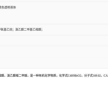
黄色透明液体
1-二甲氧基乙烷；溴乙醛二甲基乙缩醛；
溴乙醛缩二甲醇，是一种有机化学物质，化学式C4H9BrO2，分子式169.02，CAS登录号