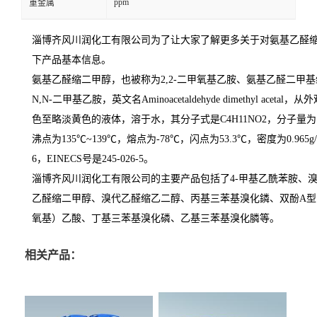
ppm
重金属
淄博齐风川润化工有限公司为了让大家了解更多关于对氨基乙醛
下产品基本信息。
氨基乙醛缩二甲醇，也被称为2,2-二甲氧基乙胺、氨基乙醛二甲基缩
N,N-二甲基乙胺，英文名Aminoacetaldehyde dimethyl ace
色至略淡黄色的液体，溶于水，其分子式是C4H11NO2，分子量为1
沸点为135℃~139℃，熔点为-78℃，闪点为53.3℃，密度为0.965g/m
6，EINECS号是245-026-5。
淄博齐风川润化工有限公司的主要产品包括了4-甲基乙酰苯胺、
乙醛缩二甲醇、溴代乙醛缩乙二醇、丙基三苯基溴化鏻、双酚A型氰
氧基）乙酸、丁基三苯基溴化磷、乙基三苯基溴化膦等。
相关产品：