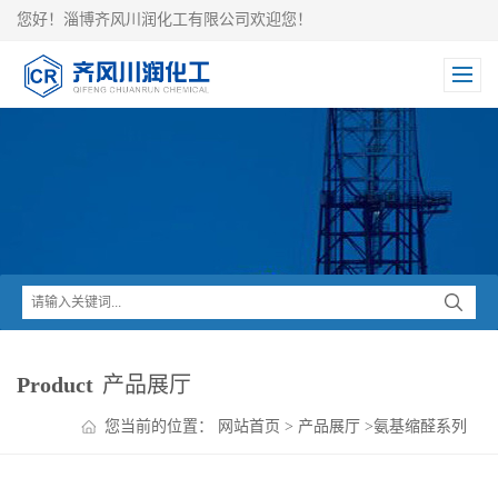
您好！淄博齐风川润化工有限公司欢迎您！
Product
产品展厅
您当前的位置：
网站首页
>
产品展厅
>
氨基缩醛系列
中间体
>
氨基乙醛缩二甲醇现货报价