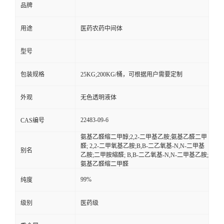
品牌
用途
医药农药中间体
型号
包装规格
25KG;200KG/桶，可根据用户需要定制
外观
无色透明液体
22483-09-6
CAS编号
氨基乙醛缩二甲醇;2,2-二甲基乙胺;氨基乙醛二甲
醛; 2,2-二甲氧基乙胺;Β,Β-二乙氧基-N,N-二甲基
别名
乙胺;二甲胺縮醛; Β,Β-二乙氧基-N,N-二甲基乙胺;
氨基乙醛缩二甲醛
99%
纯度
级别
医药级