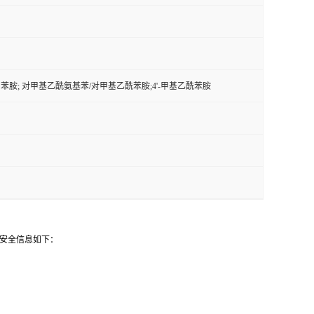
甲苯胺; 对甲基乙酰氨基苯/对甲基乙酰苯胺;4'-甲基乙酰苯胺
其安全信息如下：