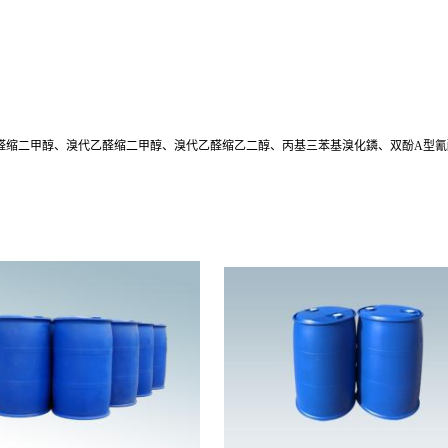
醛缩二甲醇、溴代乙醛缩二甲醇、溴代乙醛缩乙二醇、丙基三苯基溴化鏻、双酚A型氰酸