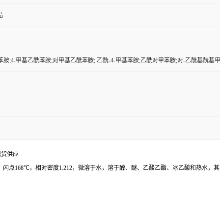
晶
苯胺;4-甲基乙酰苯胺;对甲基乙酰苯胺; 乙酰-4-甲基苯胺;乙酰对甲苯胺;对-乙酰基酰基
现货供应
），闪点168℃，相对密度1.212，微溶于水，溶于醇、醚、乙酸乙酯、冰乙酸和热水，