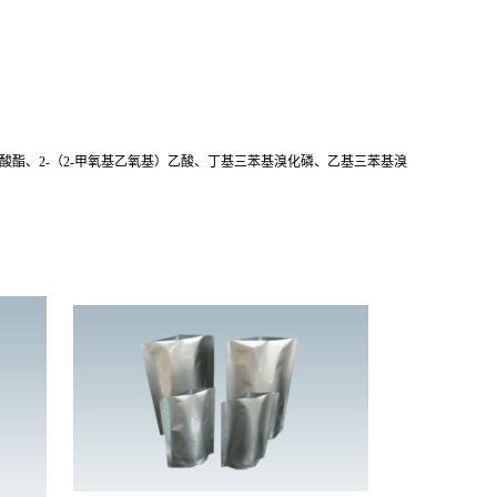
酯、2-（2-甲氧基乙氧基）乙酸、丁基三苯基溴化磷、乙基三苯基溴