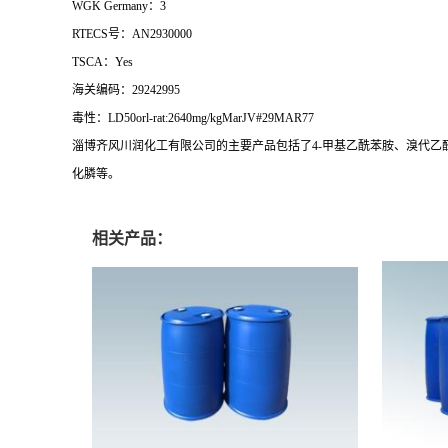
WGK Germany：3
RTECS号：AN2930000
TSCA：Yes
海关编码：29242995
毒性：LD50orl-rat:2640mg/kgMarJV#29MAR77
淄博齐风川润化工有限公司的主要产品包括了4-甲基乙酰苯胺、溴代乙
化膦等。
相关产品：