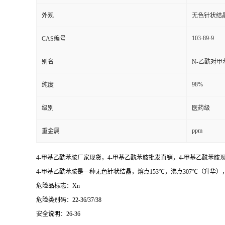
外观
无色针状结
103-89-9
CAS编号
别名
N-乙酰对甲
98%
纯度
级别
医药级
ppm
重金属
4-甲基乙酰苯胺厂家现货，
4-甲基乙酰苯胺批发直销，
4-甲基乙酰苯胺
4-甲基乙酰苯胺是一种无色针状结晶，熔点153℃，沸点307℃（升华
危险品标志：Xn
危险类别码：22-36/37/38
安全说明：26-36