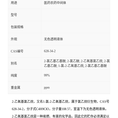
用途
医药农药中间体
型号
包装规格
外观
无色透明液体
628-34-2
CAS编号
2-氯乙基乙基醚; 2-氯乙醚; 2-乙氧基氯乙烷; 2-氯
别名
乙基乙醚; 1-氯-2-乙氧基乙烷; 2-氯乙基乙基醚
99%
纯度
ppm
重金属
2-乙氧基氯乙烷，又名1-氯-2-乙氧基乙烷，属于氯乙烷衍生物，CAS号
628-34-2，分子式C4H9ClO，分子量108.57，室温下为无色透明液体。
2-乙氧基氯乙烷是一种易燃、有害的化学品，因此它的贮存必须满足以