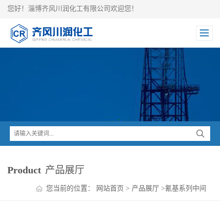
您好！淄博齐风川润化工有限公司欢迎您！
Product
产品展厅
您当前的位置：
网站首页
>
产品展厅
>
氰基系列中间
体
>
对甲苯磺酰氰 格