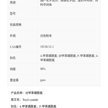
国产化学试剂、精细化学品、医药中间体、材
用途
料中间体
型号
包装规格
外观
白色粉末
19158-51-1
CAS编号
4-甲苯磺酰氰; 对甲苯磺酰氰; P-甲苯磺酰氰; 4-
别名
甲苯磺酰氰
98%
纯度
ppm
重金属
产品名称：对甲苯磺酰氰
英文名：Tosyl cyanide
别名：4-甲苯磺酰氰；P-甲苯磺酰氰