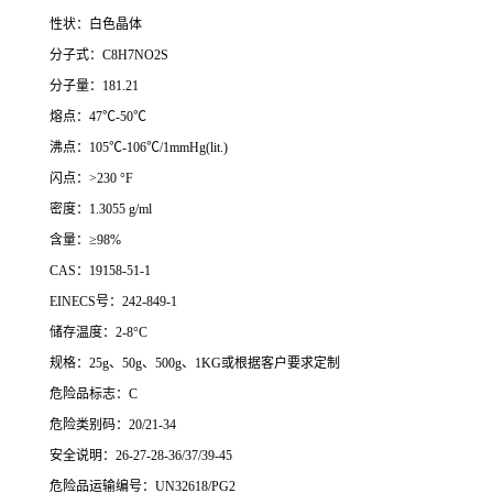
性状：白色晶体
分子式：C8H7NO2S
分子量：181.21
熔点：47℃-50℃
沸点：105℃-106℃/1mmHg(lit.)
闪点：>230 °F
密度：1.3055 g/ml
含量：≥98%
CAS：19158-51-1
EINECS号：242-849-1
储存温度：2-8°C
规格：25g、50g、500g、1KG或根据客户要求定制
危险品标志：C
危险类别码：20/21-34
安全说明：26-27-28-36/37/39-45
危险品运输编号：UN32618/PG2