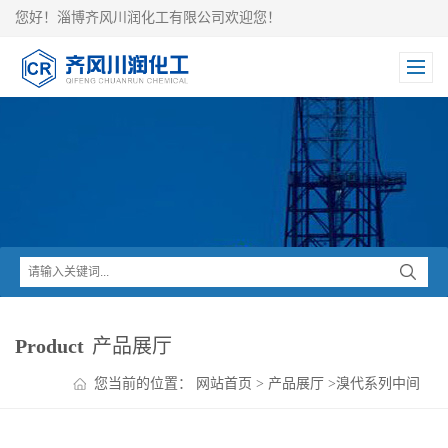
您好！淄博齐风川润化工有限公司欢迎您！
Product
产品展厅
您当前的位置：
网站首页
>
产品展厅
>
溴代系列中间
体
>
溴代乙醛缩二甲醇供应