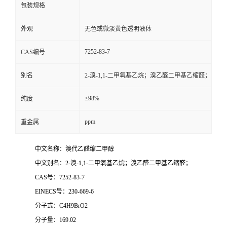
包装规格
外观
无色或微淡黄色透明液体
7252-83-7
CAS编号
别名
2-溴-1,1-二甲氧基乙烷；溴乙醛二甲基乙缩醛；
≥98%
纯度
ppm
重金属
中文名称：溴代乙醛缩二甲醇
中文别名：2-溴-1,1-二甲氧基乙烷；溴乙醛二甲基乙缩醛；
CAS号：7252-83-7
EINECS号：230-669-6
分子式：C4H9BrO2
分子量：169.02