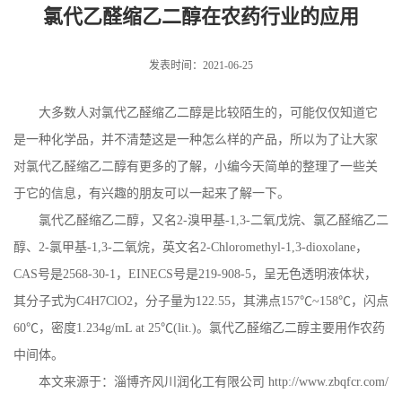
氯代乙醛缩乙二醇在农药行业的应用
发表时间：2021-06-25
大多数人对氯代乙醛缩乙二醇是比较陌生的，可能仅仅知道它
是一种化学品，并不清楚这是一种怎么样的产品，所以为了让大家
对氯代乙醛缩乙二醇有更多的了解，小编今天简单的整理了一些关
于它的信息，有兴趣的朋友可以一起来了解一下。
氯代乙醛缩乙二醇，又名
2-
溴甲基
-1,3-
二氧戊烷、氯乙醛缩乙二
醇、
2-
氯甲基
-1,3-
二氧烷，英文名
2-Chloromethyl-1,3-dioxolane
，
CAS
号是
2568-30-1
，
EINECS
号是
219-908-5
，呈无色透明液体状，
其分子式为
C4H7ClO2
，分子量为
122.55
，其沸点
157
℃
~158
℃，闪点
60
℃，密度
1.234g/mL at 25
℃
(lit.)
。氯代乙醛缩乙二醇主要用作农药
中间体。
本文来源于：淄博齐风川润化工有限公司
http://www.zbqfcr.com/