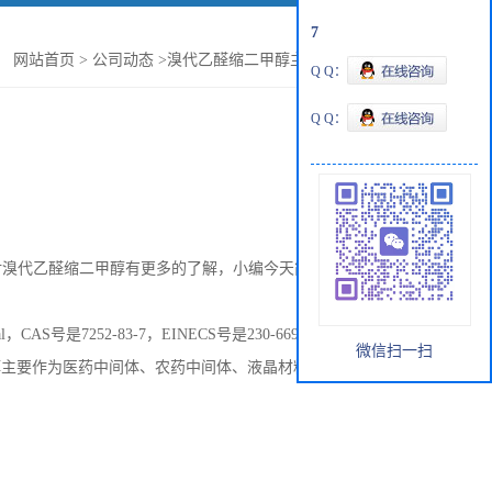
7
：
网站首页
>
公司动态
>
溴代乙醛缩二甲醇主要有哪些应用？
Q Q：
Q Q：
对溴代乙醛缩二甲醇有更多的了解，小编今天简单的整理了一
l
，
CAS
号是
7252-83-7
，
EINECS
号是
230-669-6
，呈无色液体
微信扫一扫
醇主要作为医药中间体、农药中间体、液晶材料中间体等使