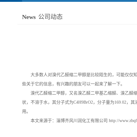
News
公司动态
大多数人对溴代乙醛缩二甲醇是比较陌生的，可能仅仅
些关于它的信息，有兴趣的朋友可以一起来了解一下。
溴代乙醛缩二甲醇，又名溴乙醛二甲基乙缩醛、溴乙醛
状，不溶于水，其分子式为
C4H9BrO2
，分子量为
169.02
，其
用。
本文来源于：淄博齐风川润化工有限公司
http://www.zbqf