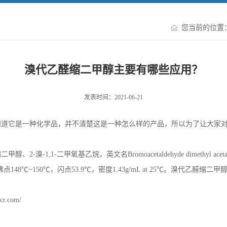
您当前的位置
溴代乙醛缩二甲醇主要有哪些应用？
发表时间：2021-06-21
知道它是一种化学品，并不清楚这是一种怎么样的产品，所以为了让大家
缩二甲醇、
2-
溴
-1,1-
二甲氧基乙烷，英文名
Bromoacetaldehyde dimethyl aceta
沸点
148
℃
~150
℃，闪点
53.9
℃，密度
1.43g/mL at 25
℃。溴代乙醛缩二甲
cr.com/