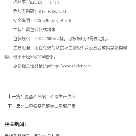
折射率（n20/D）：1.414
危险类别码：R10; R36/37/38
安全说明：S26-S36-S37/39-S16
性状：黄色针状或粉末
包装规格：25KG,200KG/桶，可根据用户需要定制。
主要用途：用在有效的从抗坏血酸经3-步反应合成脯氨酸类似
物，也用于经MgClO4催化。
更多相关信息请访问http://www.zbqfcr.com
上一篇：
氨基乙醛缩二乙醇生产供应
下一篇：
二甲氨基乙醛缩二甲醇厂家
相关新闻：