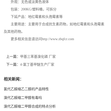
外观：无色或淡黄色液体
包装：200KG/塑料桶，可拆分
下延产品：地红霉素和头孢霉素等
主要用途：主要用于合成抗生素药物，如地红霉素和头孢霉素
及其他药物。
更多相关信息请访问http://www.zbqfcr.com
上一篇：
甲基三苯基溴化磷 厂家
下一篇：
4-氯丁基甲醚生产厂家
相关新闻：
氯代乙醛缩乙二醇的产品特性
溴代乙醛缩二甲醇有毒吗
溴代乙醛缩二甲醇合成的特点分析