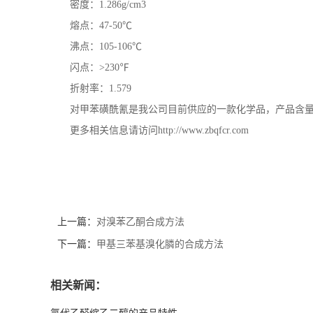
密度：1.286g/cm3
熔点：47-50℃
沸点：105-106℃
闪点：>230℉
折射率：1.579
对甲苯磺酰氰是我公司目前供应的一款化学品，产品含量高达
更多相关信息请访问http://www.zbqfcr.com
上一篇：
对溴苯乙酮合成方法
下一篇：
甲基三苯基溴化膦的合成方法
相关新闻：