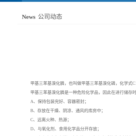
News
公司动态
甲基三苯基溴化膦
，也叫做甲基三苯基溴化磷，化学式
C
甲基三苯基溴化膦
是一种危险化学品，因此在进行储存
A
、保持包装完好、容器密封；
B
、存放在干燥、阴凉、通风的库房中；
C
、远离火种、热源；
D
、与氧化剂、食用化学品分开存放；