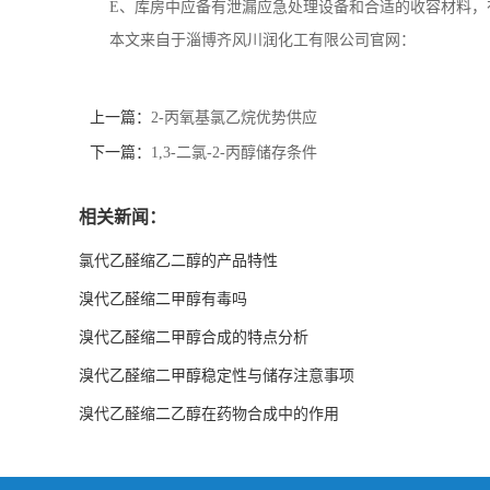
E
、库房中应备有泄漏应急处理设备和合适的收容材料，
本文来自于淄博齐风川润化工有限公司官网：
上一篇：
2-丙氧基氯乙烷优势供应
下一篇：
1,3-二氯-2-丙醇储存条件
相关新闻：
氯代乙醛缩乙二醇的产品特性
溴代乙醛缩二甲醇有毒吗
溴代乙醛缩二甲醇合成的特点分析
溴代乙醛缩二甲醇稳定性与储存注意事项
溴代乙醛缩二乙醇在药物合成中的作用