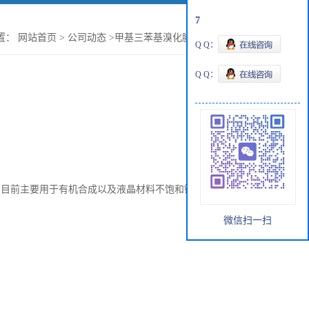
7
置：
网站首页
>
公司动态
>
甲基三苯基溴化膦：储存注意事项
Q Q：
Q Q：
，目前主要用于有机合成以及液晶材料不饱和键的合成中。
微信扫一扫