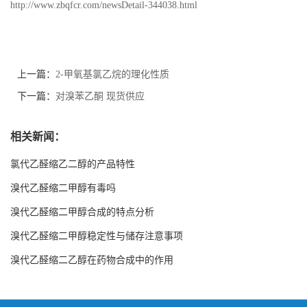
http://www.zbqfcr.com/newsDetail-344038.html
上一篇：
2-甲氧基氯乙烷的理化性质
下一篇：
对溴苯乙酮 现货供应
相关新闻：
氯代乙醛缩乙二醇的产品特性
溴代乙醛缩二甲醇有毒吗
溴代乙醛缩二甲醇合成的特点分析
溴代乙醛缩二甲醇稳定性与储存注意事项
溴代乙醛缩二乙醇在药物合成中的作用