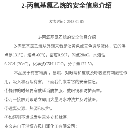
2-丙氧基氯乙烷的安全信息介绍
发表时间：2018-01-05
2-丙氧基氯乙烷的安全信息介绍
2-丙氧基氯乙烷从外观来看是淡黄色或无色透明液体，它的沸
点是131℃，熔点-60℃，密度0.967，闪点28oC，水溶性
6.2G/L(20oC)，化学式C5H11ClO，分子量122.59。
本品属于有害物质 ，易燃、对眼睛和皮肤及呼吸道有刺激性作
用，吸入和吞咽有害，下面我们来看它的安全信息。
①操作的时候要穿戴适当防护服、戴眼镜和防护面罩。
②万一接触到眼睛立即用大量清水冲洗并及时就医。
③远离火源、热源和火种。
④如感到不适或发生意外立即就医。
本文来自于淄博齐风川润化工有限公司：