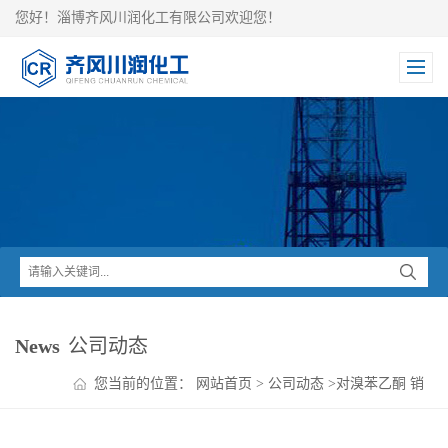
您好！淄博齐风川润化工有限公司欢迎您！
News
公司动态
您当前的位置：
网站首页
>
公司动态
>
对溴苯乙酮 销
售商