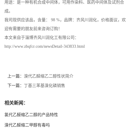
用途：是一种有机合成中间体，可用作染料、医药中间体及试剂合
成。
我司现供应该品，含量： 98 %，品牌：齐风川润化，价格面议，欢
迎有需要的朋友前来咨询订购！
本文来自于淄博齐风川润化工有限公司：
http://www.zbqfcr.com/newsDetail-343833.html
上一篇：
溴代乙醛缩乙二醇性状简介
下一篇：
丁基三苯基溴化磷销售
相关新闻：
氯代乙醛缩乙二醇的产品特性
溴代乙醛缩二甲醇有毒吗