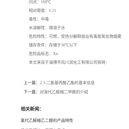
闪点：
168
℃
相对密度：
1.21
毒性：中毒
水溶解性：微溶于水
危险特性：可燃，受热分解释放出有毒氮氧化物烟雾
储存条件：存储于
30
℃
以下
危险品标志：
Xn
本文来自于淄博齐风川润化工有限公司官网：
上一篇：
2,3-二氰基丙酸乙酯的基本信息
下一篇：
对溴代乙醛缩二甲醇的介绍
相关新闻：
氯代乙醛缩乙二醇的产品特性