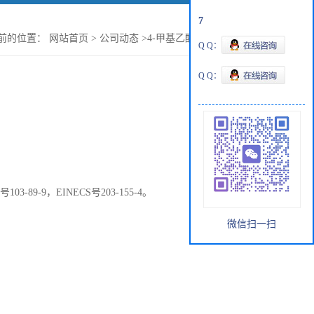
7
前的位置：
网站首页
>
公司动态
>
4-甲基乙酰苯胺的性质简介
Q Q：
Q Q：
号
103-89-9
，
EINECS
号
203-155-4
。
微信扫一扫