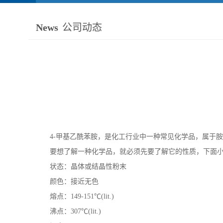
News
公司动态
4-
甲基乙酰苯胺，是化工行业中一种常见化学品，属于胺
要想了解一种化学品，就必须先要了解它的性质，下面
状态：晶体或结晶性粉末
颜色：接近无色
熔点：
149-151
℃
(lit.)
沸点：
307
℃
(lit.)