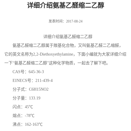
详细介绍氨基乙醛缩二乙醇
发表时间：2017-08-24
详细介绍
氨基乙醛缩二乙醇
氨基乙醛缩二乙醇属于羰基化合物，又叫氨基乙醛二乙缩醛，
它的英文名称为
2,2-Diethoxyethylamine
，下面小编就为大家详细介绍
一下“氨基乙醛缩二乙醇”这种化学物质，一起去了解下吧。
CAS
号：
645-36-3
EINECS
号：
211-439-4
分子式：
C6H15NO2
分子量：
133.19
闪点：
45
℃
熔点：
-78
℃
沸点：
162-163
℃