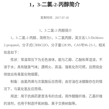
1，3-二氯-2-丙醇简介
发表时间：2017-07-18
1
，
3-
二氯
-2-
丙醇简介
1
，
3-
二氯
-2-
丙醇，简称为
1
，
3-
二氯丙醇，英文名
1,3-Dichloro-
2-propanol
，分子式
C3H6Cl2O
，分子量
128.99
，
CAS
号
96-23-1
，相关
信息如下：
性状：常温常压下为无色液体，能与乙醇、乙醚和苯混溶，不
溶于水；具有醚臭气味；遇明火、高温、强氧化剂可燃，且燃烧会
排放出有毒氯化物烟雾。
制备：由氯丙烯与次氯酸反应而得；由甘油在冰醋酸存在的情
况下，与氯化氢反应而得。
用途：用于抗病药更昔洛韦的合成，用作醋酸纤维、乙基纤维
的溶剂，也用于制造环氧树脂、离子交换树脂等。