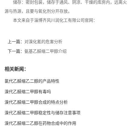
储存：密封包装，储存于通风、阴凉、干燥的库房内，远离火
源与热源，且要与氧化剂分开存放。
本文来自于淄博齐风川润化工有限公司官网：
上一篇：
对溴化氰的危害分析
下一篇：
氨基乙醛缩二甲醇介绍
相关新闻：
氯代乙醛缩乙二醇的产品特性
溴代乙醛缩二甲醇有毒吗
溴代乙醛缩二甲醇合成的特点分析
溴代乙醛缩二甲醇稳定性与储存注意事项
溴代乙醛缩二乙醇在药物合成中的作用