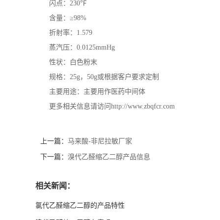
闪点：230℉
含量：≥98%
折射率：1.579
蒸汽压：0.0125mmHg
性状：白色粉末
规格：25g，50g或根据客户要求定制
主要用途：主要用作医药中间体
更多相关信息请访问http://www.zbqfcr.com
上一篇：
马来酸-非尼拉敏厂家
下一篇：
溴代乙醛缩乙二醇产品信息
相关新闻：
氯代乙醛缩乙二醇的产品特性