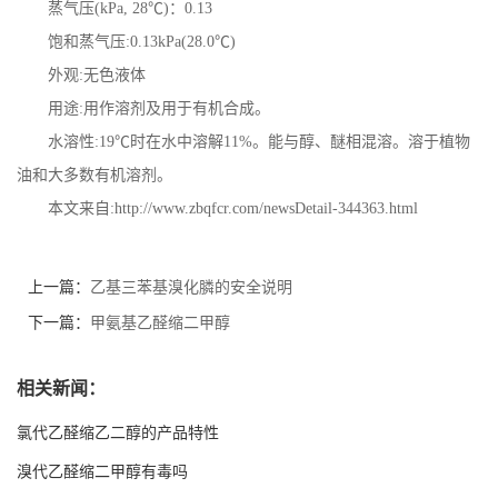
蒸气压(kPa, 28℃)：0.13
饱和蒸气压:0.13kPa(28.0℃)
外观:无色液体
用途:用作溶剂及用于有机合成。
水溶性:19℃时在水中溶解11%。能与醇、醚相混溶。溶于植物
油和大多数有机溶剂。
本文来自:http://www.zbqfcr.com/newsDetail-344363.html
上一篇：
乙基三苯基溴化膦的安全说明
下一篇：
甲氨基乙醛缩二甲醇
相关新闻：
氯代乙醛缩乙二醇的产品特性
溴代乙醛缩二甲醇有毒吗