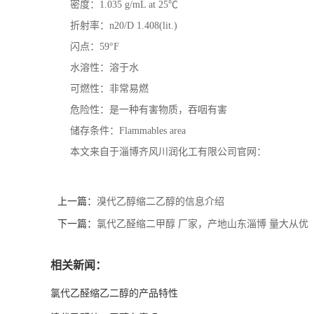
密度：
1.035 g/mL at 25
℃
折射率：
n20/D 1.408(lit.)
闪点：
59
°
F
水溶性：溶于水
可燃性：非常易燃
危险性：是一种有害物质，吞咽有害
储存条件：
Flammables area
本文来自于淄博齐风川润化工有限公司官网：
上一篇：
溴代乙醇缩二乙醇的信息介绍
下一篇：
氯代乙醛缩二甲醇 厂家，产地山东淄博 量大从优
相关新闻：
氯代乙醛缩乙二醇的产品特性