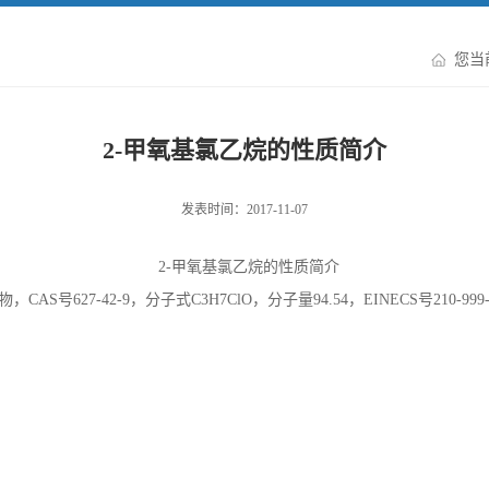
您当
2-甲氧基氯乙烷的性质简介
发表时间：2017-11-07
2-
甲氧基氯乙烷的性质简介
物，
CAS
号
627-42-9
，分子式
C3H7ClO
，分子量
94.54
，
EINECS
号
210-999