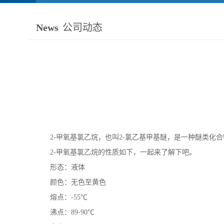
News
公司动态
2-
甲氧基氯乙烷，也叫
2-
氯乙基甲基醚，是一种醚类化合
2-
甲氧基氯乙烷的性质如下，一起来了解下吧。
形态：液体
颜色：无色至黄色
熔点：
-55
℃
沸点：
89-90
℃