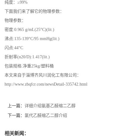
纯度：≥99%
下面我们来了解它的物理参数：
物理参数：
密度:0.965 g/mL(25°C)(lit.)
沸点:135-139°C/95 mmHg(lit.)
闪点:44°C
折射率(n20/D):1.417(lit.)
包装规格:净重25kg/塑料桶
本文来自于淄博齐风川润化工有限公司：
http://www.zbqfcr.com/newsDetail-335742.html
上一篇：
详细介绍氨基乙醛缩二乙醇
下一篇：
氯代乙醛缩乙二醇介绍
相关新闻：