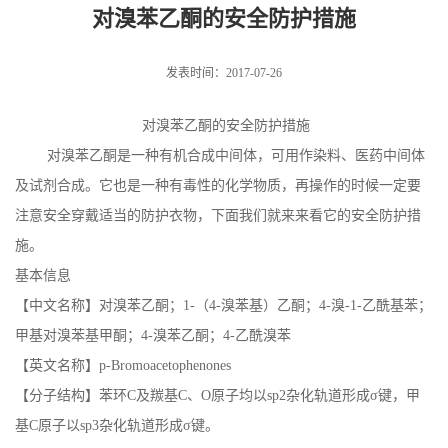
对溴苯乙酮的安全防护措施
发表时间：2017-07-26
对溴苯乙酮的安全防护措施
对溴苯乙酮是一种有机合成中间体，可用作染料、医药中间体
及试剂合成。它也是一种有毒性的化学物质，再操作的时候一定要
注意安全穿戴适当的防护衣物，下面我们就来来看它的安全防护措
施。
基本信息
【中文名称】对溴苯乙酮；1-（4-溴苯基）乙酮；4-溴-1-乙酰基苯；
甲基对溴苯基甲酮；4-溴苯乙酮；4-乙酰溴苯
【英文名称】p-Bromoacetophenones
【分子结构】苯环C及羰基C、O原子均以sp2杂化轨道形成σ键，甲
基C原子以sp3杂化轨道形成σ键。