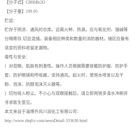
【分子式】C8H6Br2O
【分子量】199.05
贮运：
贮存于阴凉、通风的仓库。远离火种、热源。应与氧化剂、强碱等
分隔寄存,切忌混储。装备相应种类和数量的消防器材。储区应备有
适宜的资料收留走漏物。
毒性与安全：
）对双眼、肌肤有刺激性。操作人员根据需要穿戴防护服、防护手
套、防护眼镜和呼吸器，坚持通风。起火时，使用水喷发以及干
粉、泡沫、抗醇泡沫灭火器等。
）切勿吸入粉尘。不小心与双眼接触后，请立即用很多清水冲刷并
寻求医生意见。
本文来自于淄博齐风川润化工有限公司：
http://www.zbqfcr.com/newsDetail-333630.html