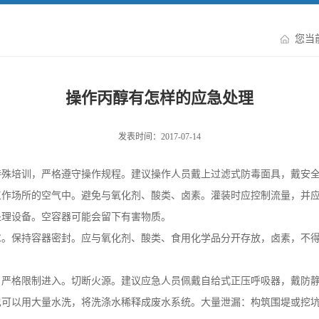
您当
操作丙醇有怎样的应急处理
发表时间：2017-07-14
特殊培训，严格遵守操作规程。建议操作人员戴上过滤式防毒面具，戴安
工作场所的空气中。避免与氧化剂、酸类、卤素。灌装时应控制流量，并
处理设备。空容器可能会留下有害物质。
℃。保持容器密封。应与氧化剂、酸类、食用化学品分开存放，卤素，不
，严格限制进入。切断火源。建议应急人员佩戴自给式正压呼吸器，戴防
也可以用大量水洗，将洗涤水稀释成废水系统。大量泄漏：构筑围堤或挖