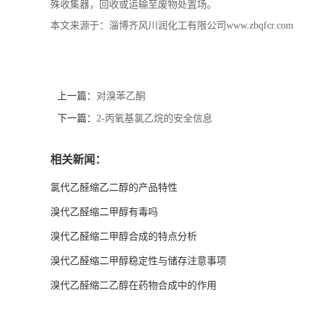
殊收集器，回收或运输至废物处置场。
本文来源于：淄博齐风川润化工有限公司www.zbqfcr.com
上一篇：
对溴苯乙酮
下一篇：
2-丙氧基氯乙烷的安全信息
相关新闻：
氯代乙醛缩乙二醇的产品特性
溴代乙醛缩二甲醇有毒吗
溴代乙醛缩二甲醇合成的特点分析
溴代乙醛缩二甲醇稳定性与储存注意事项
溴代乙醛缩二乙醇在药物合成中的作用