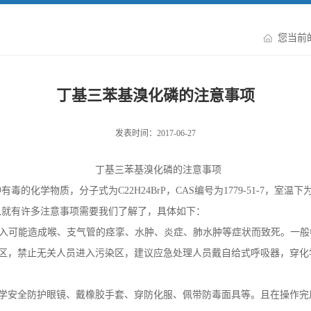
您当前
丁基三苯基溴化磷的注意事项
发表时间：2017-06-27
丁基三苯基溴化磷的注意事项
种有毒的化学物质，分子式为
C22H24BrP
，
CAS
编号为
1779-51-7
，室温下
以就有许多注意事项需要我们了解了，具体如下：
入可能造成喉、支气管的痉挛、水肿、炎症、肺水肿等症状而致死。一般
区，禁止无关人员进入污染区，建议应急处理人员戴自给式呼吸器，穿化
学安全防护眼镜、戴橡胶手套、
穿防化服
、佩带防毒面具等。且在操作完