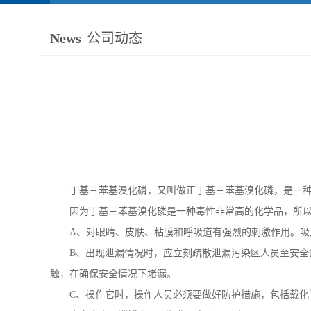
News
公司动态
丁基三苯基溴化磷，又叫做正丁基三苯基溴化磷，是一
因为丁基三苯基溴化磷是一种毒性非常高的化学品，所
A
、对眼睛、皮肤、粘膜和呼吸道有强烈的刺激作用。吸
B
、出现泄漏情况时，应立刻疏散泄漏污染区人员至安全
触，在确保安全情况下堵漏。
C
、操作它时，操作人员必须要做好防护措施，包括戴化