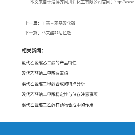
本文来自于淄博齐风川润化工有限公司官网：http://www.zbqf
上一篇：
丁基三苯基溴化磷
下一篇：
马来酸非尼拉敏
相关新闻：
氯代乙醛缩乙二醇的产品特性
溴代乙醛缩二甲醇有毒吗
溴代乙醛缩二甲醇合成的特点分析
溴代乙醛缩二甲醇稳定性与储存注意事项
溴代乙醛缩二乙醇在药物合成中的作用